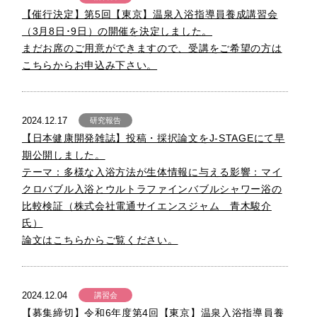
【催行決定】第5回【東京】温泉入浴指導員養成講習会
（3月8日･9日）の開催を決定しました。
まだお席のご用意ができますので、受講をご希望の方は
こちらからお申込み下さい。
2024.12.17
研究報告
【日本健康開発雑誌】投稿・採択論文をJ-STAGEにて早
期公開しました。
テーマ：多様な入浴方法が生体情報に与える影響：マイ
クロバブル入浴とウルトラファインバブルシャワー浴の
比較検証（株式会社電通サイエンスジャム 青木駿介
氏）
論文はこちらからご覧ください。
2024.12.04
講習会
【募集締切】令和6年度第4回【東京】温泉入浴指導員養