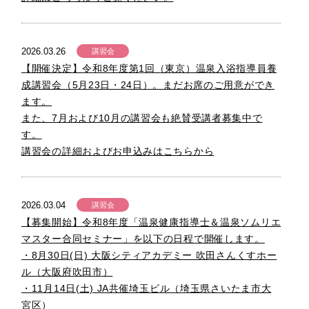
2026.03.26
講習会
【開催決定】令和8年度第1回（東京）温泉入浴指導員養
成講習会（5月23日・24日）。まだお席のご用意ができ
ます。
また、7月および10月の講習会も絶賛受講者募集中で
す。
講習会の詳細およびお申込みはこちらから
2026.03.04
講習会
【募集開始】令和8年度「温泉健康指導士＆温泉ソムリエ
マスター合同セミナー」を以下の日程で開催します。
・8月30日(日) 大阪シティアカデミー 吹田さんくすホー
ル（大阪府吹田市）
・11月14日(土) JA共催埼玉ビル（埼玉県さいたま市大
宮区）