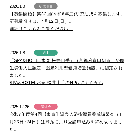
2026.1.8
研究報告
【募集開始】第52回(令和8年度)研究助成を募集します。
応募締切りは、4月12日(日）。
詳細はこちらをご覧ください。
2026.1.8
ALL
「SPA&HOTEL水春 松井山手」（京都府京田辺市）が厚
生労働大臣認定「温泉利用型健康増進施設」に認定され
ました。
SPA&HOTEL水春 松井山手のHPはこちらから
2025.12.26
講習会
令和7年度第4回【東京】温泉入浴指導員養成講習会（1
月23日･24日）は満席により受講申込みを締め切りまし
た。