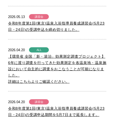
2026.05.13
講習会
令和8年度第1回(東京)温泉入浴指導員養成講習会(5月23
日・24日)の受講申込を締め切りました。
2026.04.20
ALL
【環境省 全国「新・湯治」効果測定調査プロジェクト】
6年に渡り調査を行ってきた効果測定を各温泉地・温泉施
設において自主的に調査をおこなうことが可能になりま
した。
詳細はこちらよりご確認ください。
2026.04.20
講習会
令和8年度第1回(東京)温泉入浴指導員養成講習会(5月23
日・24日)の受講申込期間を5月7日まで延長します。