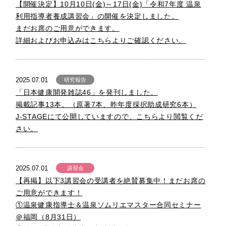
【開催決定】10月10日(金)～17日(金)「令和7年度 温泉
利用指導者養成講習会」の開催を決定しました。
まだお席のご用意ができます。
詳細およびお申込みはこちらよりご確認ください。
2025.07.01
研究報告
「日本健康開発雑誌46」を発刊しました。
掲載記事13本。（原著7本、昨年度採択助成研究6本）
J-STAGEにて公開していますので、こちらより閲覧くだ
さい。
2025.07.01
講習会
【再掲】以下3講習会の受講者を絶賛募集中！まだお席の
ご用意ができます！
①温泉健康指導士＆温泉ソムリエマスター合同セミナー
＠福岡（8月31日）