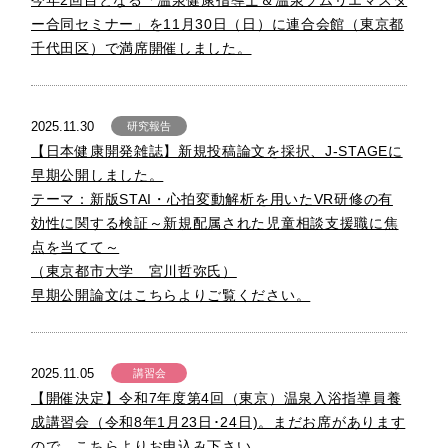
今年2回目となる「温泉健康指導士＆温泉ソムリエマスタ
ー合同セミナー」を11月30日（日）に連合会館（東京都
千代田区）で満席開催しました。
2025.11.30
研究報告
【日本健康開発雑誌】新規投稿論文を採択、J-STAGEに
早期公開しました。
テーマ：新版STAI・心拍変動解析を用いたVR研修の有
効性に関する検証～新規配属された児童相談支援職に焦
点を当てて～
（東京都市大学 宮川哲弥氏）
早期公開論文はこちらよりご覧ください。
2025.11.05
講習会
【開催決定】令和7年度第4回（東京）温泉入浴指導員養
成講習会（令和8年1月23日･24日)。まだお席があります
ので、こちらよりお申込み下さい。