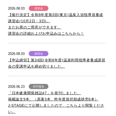
2026.08.03
講習会
【催行決定】令和8年度第3回(東京)温泉入浴指導員養成
講習会(10月2日・3日)。
まだお席のご用意ができます。
講習会の詳細およびお申込みはこちらから！
2026.08.03
講習会
【申込締切】第34回(令和8年度)温泉利用指導者養成講習
会の受講申込を締め切りました。
2026.06.23
研究報告
「日本健康開発雑誌47」を発刊しました。
掲載論文9本。（原著3本、昨年度採択助成研究6本）
J-STAGEにて公開しましたので、こちらより閲覧くださ
い。