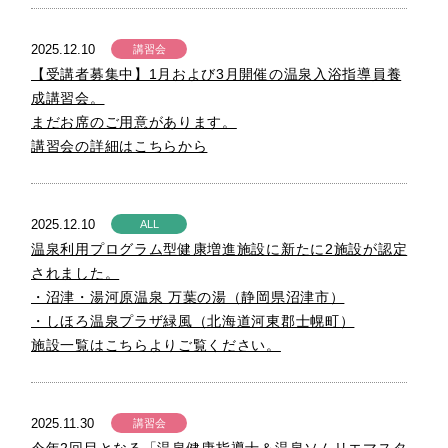
2025.12.10
講習会
【受講者募集中】1月および3月開催の温泉入浴指導員養
成講習会。
まだお席のご用意があります。
講習会の詳細はこちらから
2025.12.10
ALL
温泉利用プログラム型健康増進施設に新たに2施設が認定
されました。
・沼津・湯河原温泉 万葉の湯（静岡県沼津市）
・しほろ温泉プラザ緑風（北海道河東郡士幌町）
施設一覧はこちらよりご覧ください。
2025.11.30
講習会