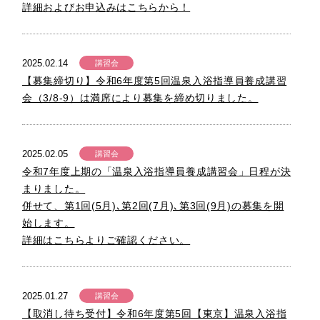
詳細およびお申込みはこちらから！
2025.02.14
講習会
【募集締切り】令和6年度第5回温泉入浴指導員養成講習
会（3/8-9）は満席により募集を締め切りました。
2025.02.05
講習会
令和7年度上期の「温泉入浴指導員養成講習会」日程が決
まりました。
併せて、第1回(5月)､第2回(7月)､第3回(9月)の募集を開
始します。
詳細はこちらよりご確認ください。
2025.01.27
講習会
【取消し待ち受付】令和6年度第5回【東京】温泉入浴指