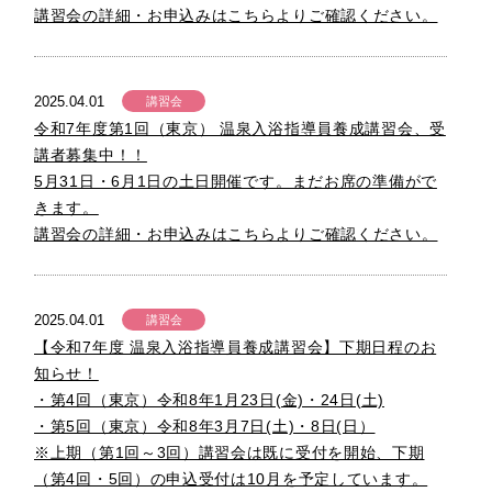
講習会の詳細・お申込みはこちらよりご確認ください。
2025.04.01
講習会
令和7年度第1回（東京） 温泉入浴指導員養成講習会、受
講者募集中！！
5月31日・6月1日の土日開催です。まだお席の準備がで
きます。
講習会の詳細・お申込みはこちらよりご確認ください。
2025.04.01
講習会
【令和7年度 温泉入浴指導員養成講習会】下期日程のお
知らせ！
・第4回（東京）令和8年1月23日(金)・24日(土)
・第5回（東京）令和8年3月7日(土)・8日(日）
※上期（第1回～3回）講習会は既に受付を開始、下期
（第4回・5回）の申込受付は10月を予定しています。