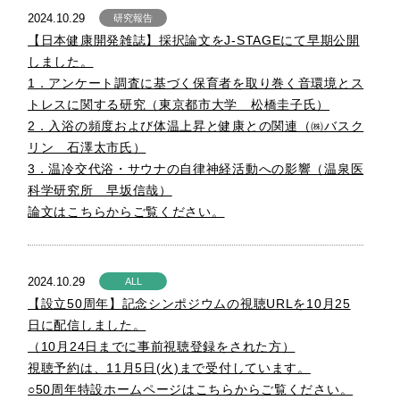
2024.10.29
研究報告
【日本健康開発雑誌】採択論文をJ-STAGEにて早期公開
しました。
1．アンケート調査に基づく保育者を取り巻く音環境とス
トレスに関する研究（東京都市大学 松橋圭子氏）
2．入浴の頻度および体温上昇と健康との関連（㈱バスク
リン 石澤太市氏）
3．温冷交代浴・サウナの自律神経活動への影響（温泉医
科学研究所 早坂信哉）
論文はこちらからご覧ください。
2024.10.29
ALL
【設立50周年】記念シンポジウムの視聴URLを10月25
日に配信しました。
（10月24日までに事前視聴登録をされた方）
視聴予約は、11月5日(火)まで受付しています。
○50周年特設ホームページはこちらからご覧ください。