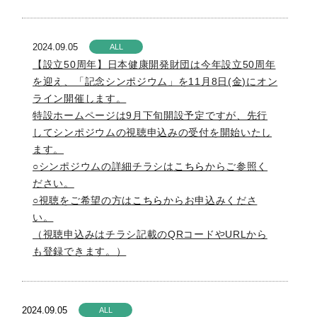
2024.09.05
ALL
【設立50周年】日本健康開発財団は今年設立50周年
を迎え、「記念シンポジウム」を11月8日(金)にオン
ライン開催します。
特設ホームページは9月下旬開設予定ですが、先行
してシンポジウムの視聴申込みの受付を開始いたし
ます。
○シンポジウムの詳細チラシは
こちら
からご参照く
ださい。
○視聴をご希望の方は
こちら
からお申込みくださ
い。
（視聴申込みはチラシ記載のQRコードやURLから
も登録できます。）
2024.09.05
ALL