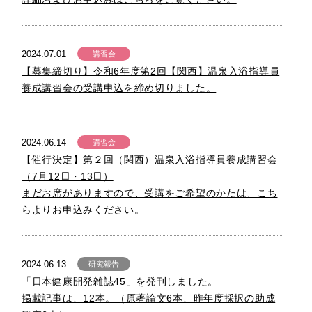
2024.07.01
講習会
【募集締切り】令和6年度第2回【関西】温泉入浴指導員
養成講習会の受講申込を締め切りました。
2024.06.14
講習会
【催行決定】第２回（関西）温泉入浴指導員養成講習会
（7月12日・13日）
まだお席がありますので、受講をご希望のかたは、こち
らよりお申込みください。
2024.06.13
研究報告
「日本健康開発雑誌45」を発刊しました。
掲載記事は、12本。（原著論文6本、昨年度採択の助成