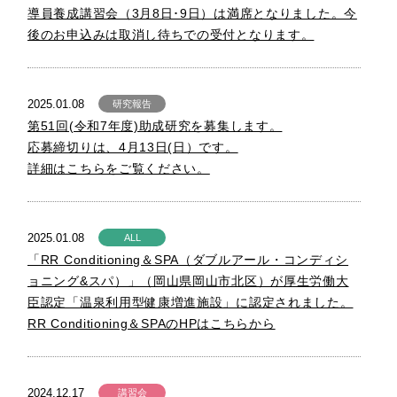
導員養成講習会（3月8日･9日）は満席となりました。今
後のお申込みは取消し待ちでの受付となります。
2025.01.08
研究報告
第51回(令和7年度)助成研究を募集します。
応募締切りは、4月13日(日）です。
詳細はこちらをご覧ください。
2025.01.08
ALL
「RR Conditioning＆SPA（ダブルアール・コンディシ
ョニング&スパ）」（岡山県岡山市北区）が厚生労働大
臣認定「温泉利用型健康増進施設」に認定されました。
RR Conditioning＆SPAのHPはこちらから
2024.12.17
講習会