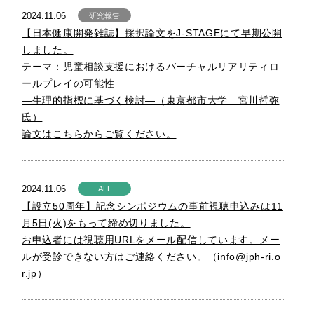
2024.11.06
研究報告
【日本健康開発雑誌】採択論文をJ-STAGEにて早期公開
しました。
テーマ：児童相談支援におけるバーチャルリアリティロ
ールプレイの可能性
—生理的指標に基づく検討—（東京都市大学 宮川哲弥
氏）
論文はこちらからご覧ください。
2024.11.06
ALL
【設立50周年】記念シンポジウムの事前視聴申込みは11
月5日(火)をもって締め切りました。
お申込者には視聴用URLをメール配信しています。メー
ルが受診できない方はご連絡ください。（info@jph-ri.o
r.jp）