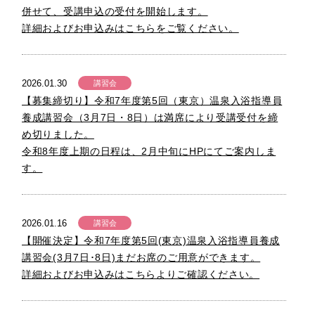
併せて、受講申込の受付を開始します。
詳細およびお申込みはこちらをご覧ください。
2026.01.30
講習会
【募集締切り】令和7年度第5回（東京）温泉入浴指導員
養成講習会（3月7日・8日）は満席により受講受付を締
め切りました。
令和8年度上期の日程は、2月中旬にHPにてご案内しま
す。
2026.01.16
講習会
【開催決定】令和7年度第5回(東京)温泉入浴指導員養成
講習会(3月7日･8日)まだお席のご用意ができます。
詳細およびお申込みはこちらよりご確認ください。