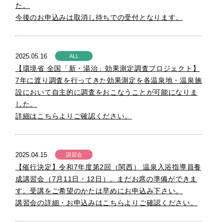
た。
今後のお申込みは取消し待ちでの受付となります。
2025.05.16
ALL
【環境省 全国「新・湯治」効果測定調査プロジェクト】
7年に渡り調査を行ってきた効果測定を各温泉地・温泉施
設において自主的に調査をおこなうことが可能になりま
した。
詳細はこちらよりご確認ください。
2025.04.15
講習会
【催行決定】令和7年度第2回（関西） 温泉入浴指導員養
成講習会（7月11日・12日）。まだお席の準備ができま
す。受講をご希望のかたは早めにお申込み下さい。
講習会の詳細・お申込みはこちらよりご確認ください。