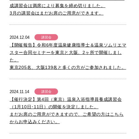
成講習会は満席により募集を締め切りました。
3月の講習会はまだお席のご用意ができます。
2024.12.04
講習会
【開催報告】令和6年度温泉健康指導士＆温泉ソムリエマ
スター合同セミナーを東京と大阪、2ヶ所で開催しまし
た。
東京205名、大阪139名と多くの方がご参加されました。
2024.11.14
講習会
【催行決定】第4回（東京）温泉入浴指導員養成講習会
（1月10日･11日）の開催を決定しました。
まだお席のご用意ができますので、ご希望の方はこちら
からお申込みください。