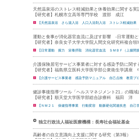
天然温泉浴のストレス軽減効果と休養効果に関する実
【研究者】札幌市立高等専門学校 渡部 成江
【天然温泉浴 さら湯入浴 人口入浴剤入浴 ストレス軽減効果
運動と食事が消化器官血流に及ぼす影響 -日常運動と
【研究者】奈良女子大学大学院人間文化研究科複合領
【日常運動 握力 栄養摂取 消化器官血流 ＳＭＢＦ（上腸間
介護保険居宅サービス事業者に対する感染予防に関す
【研究者】福島県立医科大学医学部公衆衛生学講座 
【介護サービス事業者 感染予防マニュアル 自己点検 教育プ
健診事後指導ツール「ヘルスマネジメント21」の職域
【研究者】順天堂大学医学部総合診療科 福田 洋
【ＮＭ２１ 保健指導事業 行動変容 動脈硬化関連疾患 自己
独立行政法人福祉医療機構：長寿社会福祉基金
高齢者の自立意識向上支援に関する研究（第3報）