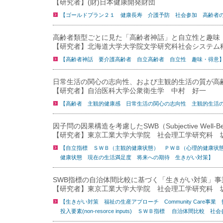
【研究者】(財)日本健康開発財団
【ゴールドプラン２１ 健康長寿 介護予防 社会参加 高齢者
高齢者類型ごとに見た「高齢者神話」と自立性と趣味
【研究者】北海道大学大学院文学研究科社会システム
【高齢者神話 要介護高齢者 自立高齢者 自立性 趣味・得意
日常生活の関心の志向性、および主観的生活の質が高
【研究者】自治医科大学公衆衛生学 中村 好一
【高齢者 主観的健康感 日常生活の関心の志向性 主観的生活
因子問の因果構造を考慮したSWB（Subjective Wel
【研究者】東京工業大学大学院 社会理工学研究科 
【自立指標 ＳＷＢ（主観的健康状態） ＰＷＢ（心理的健康状
健康状態 現在の生活満足度 将来への期待 生きがい対策】
SWB指標の自治体間比較に基づく「生きがい対策」事
【研究者】東京工業大学大学院 社会理工学研究科 
【生きがい対策 福祉の生産アプローチ Community Care事業 投入資源(r
投入要素(non-resorce inputs) ＳＷＢ指標 自治体間比較 