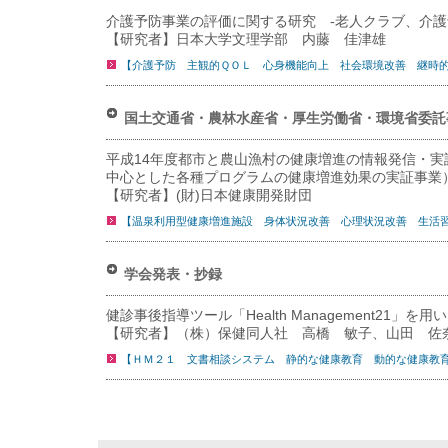
介護予防事業の評価に関する研究 -老人クラブ、介護
【研究者】日本大学文理学部 内藤 佳津雄
【介護予防 主観的ＱＯＬ 心身機能向上 社会環境改善 継時
国土交通省・農林水産省・厚生労働省・環境省委託
平成14年度都市と農山漁村の健康増進の情報発信・
中心とした各種プログラムの健康増進効果の実証事業
【研究者】(財)日本健康開発財団
【温泉利用型健康増進施設 身体状況改善 心理状況改善 生活
学会発表・抄録
健診事後指導ツール「Health Management21」
【研究者】（株）保健同人社 高橋 敏子、山田 佐
【ＨＭ２１ 文書相談システム 静的な健康教育 動的な健康教育