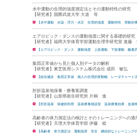
水中運動の生理的強度測定法とその運動特性の研究
【研究者】国際武道大学 大道 等
【水中運動 水温・浮力・水圧 生理的強度 運動特性 実験的
エアロビック・ダンスの運動強度に関する基礎的研究
【研究者】福岡大学体育学部運動生理学研究室 進藤 
【エアロビック・ダンス 運動強度 上肢運動 下肢運動 酸素
集団正常値から見た個人別データの解析
【研究者】東芝医用システム株式会社 成田 敏弘
【総合健診 集団正常値 個人の生理的変動幅 レーダチャート
肘折温泉地保養・療養客調査
【研究者】山形県衛生研究所 片桐 進
【肘折温泉 保健的利用 温泉療養相談室 温泉療養効果 血液
高齢者の体力測定法の検討とそのトレーニングへの適
【研究者】天理大学体育学部 伊藤 稔
【高齢者 体力測定法 運動負荷 安全 継続的なトレーニング