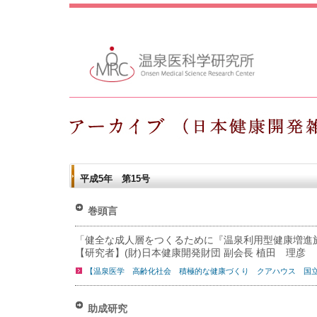
平成5年 第15号
巻頭言
「健全な成人層をつくるために『温泉利用型健康増進
【研究者】(財)日本健康開発財団 副会長 植田 理彦
【温泉医学 高齢化社会 積極的な健康づくり クアハウス 国
助成研究