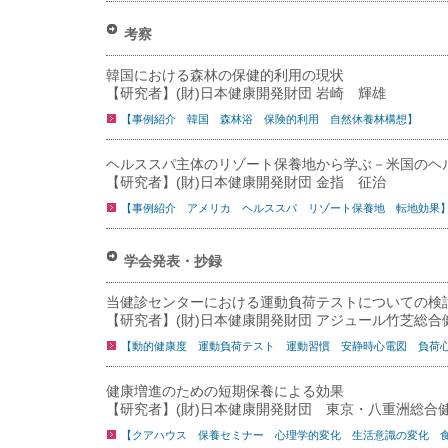
考察
韓国における森林の保健的利用の現状
【研究者】(財)日本健康開発財団 岩崎 輝雄
【事例紹介 韓国 森林浴 保険的利用 自然休養林構想】
ヘルススパ主体のリゾート保養地から学ぶ－米国のヘ
【研究者】(財)日本健康開発財団 金指 征治
【事例紹介 アメリカ ヘルススパ リゾート保養地 転地効果
学会発表・抄録
当健診センターにおける運動負荷テストについての検
【研究者】(財)日本健康開発財団 アジュール竹芝総合
【動的健康度 運動負荷テスト 運動習慣 安静時心電図 負荷
健康増進のための短期保養による効果
【研究者】(財)日本健康開発財団 東京・八重洲総合
【クアハウス 保養セミナー 心理学的変化 生活意識の変化 