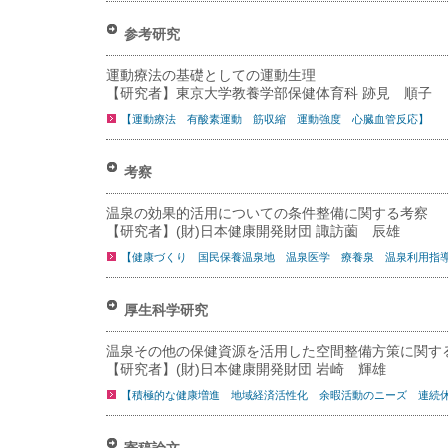
参考研究
運動療法の基礎としての運動生理
【研究者】東京大学教養学部保健体育科 跡見 順子
【運動療法 有酸素運動 筋収縮 運動強度 心臓血管反応】
考察
温泉の効果的活用についての条件整備に関する考察
【研究者】(財)日本健康開発財団 諏訪薗 辰雄
【健康づくり 国民保養温泉地 温泉医学 療養泉 温泉利用指
厚生科学研究
温泉その他の保健資源を活用した空間整備方策に関す
【研究者】(財)日本健康開発財団 岩崎 輝雄
【積極的な健康増進 地域経済活性化 余暇活動のニーズ 連続