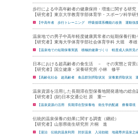
歩行による中高年齢者の健康保持・増進に関する研究
【研究者】東京大学教育学部体育学・スポーツ科学研
【中高年者 歩行トレーニング 呼吸循環系機能の改善 運動強
温泉地での男子中高年軽度健康異常者の短期保養行動
【研究者】東海大学体育学部社会体育学科 大堀 孝雄
【温泉地での短期保養実践 積極的健康づくり 軽度成人病所見
日本における超高齢者の食生活 － その実態と背景
【研究者】国立健康・栄養研究所 小林 修平
【高齢化社会 超高齢者 食品群別摂取状況 栄養素摂取状況 
温泉資源を活用した長期滞在型保養地開発適地の総合
【研究者】(財)日本交通公社 原 重一
【温泉資源の活用 長期滞在型保養地 衛生学的配慮 療養環境
伝統的温泉保養の効果に関する調査（継続）
【研究者】山形県衛生研究所 片桐 進
【湯治 伝統的温泉利用 肘折温泉 入浴効能 地蔵尊井温泉之