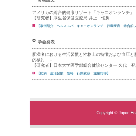
寄稿論文
アメリカの総合的健康リゾート「キャニオンランチ」
【研究者】厚生省保健医療局 井上 恒男
【事例紹介 ヘルススパ キャニオンランチ 行動変容 総合的
学会発表
肥満者における生活習慣と性格上の特徴および血圧と
的検討 －
【研究者】日本大学医学部総合健診センター 久代 登
【肥満 生活習慣 性格 行動変容 減量指導】
Copyright © Japan Heal