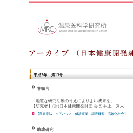
平成3年 第13号
巻頭言
「地道な研究活動のうえによりよい成果を」
【研究者】(財)日本健康開発財団 会長 井上 秀人
【温泉療法 クアハウス 健診事業 調査研究 高齢化社会】
助成研究